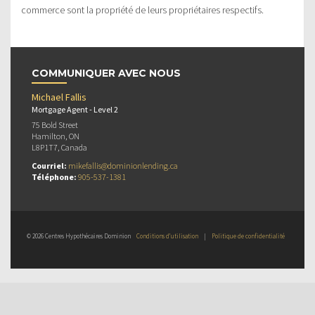
commerce sont la propriété de leurs propriétaires respectifs.
COMMUNIQUER AVEC NOUS
Michael Fallis
Mortgage Agent - Level 2
75 Bold Street
Hamilton, ON
L8P1T7, Canada
Courriel:
mikefallis@dominionlending.ca
Téléphone:
905-537-1381
© 2026 Centres Hypothécaires Dominion
Conditions d’utilisation
|
Politique de confidentialité