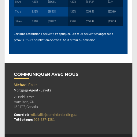
5 Ans
4.56%
$556.81
4.39%
$547.37
$9.44
7 Ans
6.41%
$664.38
4.59%
$558.49
$105.89
10 Ans
6.81%
$688.72
4.59%
$558.49
$130.24
Certaines conditions peuvent s'appliquer. Les taux peuvent changer sans
préavis. *Sur approbation de crédit. Sauf erreur ou omission.
COMMUNIQUER AVEC NOUS
Michael Fallis
Mortgage Agent - Level 2
75 Bold Street
Hamilton, ON
L8P1T7, Canada
Courriel:
mikefallis@dominionlending.ca
Téléphone:
905-537-1381