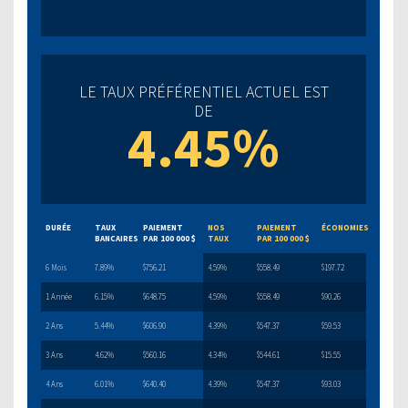
LE TAUX PRÉFÉRENTIEL ACTUEL EST
DE
4.45%
DURÉE
TAUX
PAIEMENT
NOS
PAIEMENT
ÉCONOMIES
BANCAIRES
PAR 100 000 $
TAUX
PAR 100 000 $
6 Mois
7.89%
$756.21
4.59%
$558.49
$197.72
1 Année
6.15%
$648.75
4.59%
$558.49
$90.26
2 Ans
5.44%
$606.90
4.39%
$547.37
$59.53
3 Ans
4.62%
$560.16
4.34%
$544.61
$15.55
4 Ans
6.01%
$640.40
4.39%
$547.37
$93.03