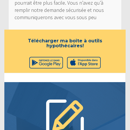
pourrait être plus facile. Vous n’avez qu’à
remplir notre demande sécurisée et nous
communiquerons avec vous sous peu
Télécharger ma boîte à outils
hypothécaires!