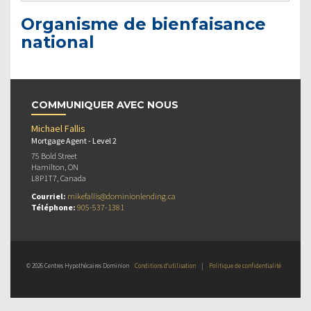
Organisme de bienfaisance
national
COMMUNIQUER AVEC NOUS
Michael Fallis
Mortgage Agent - Level 2
75 Bold Street
Hamilton, ON
L8P1T7, Canada
Courriel:
mikefallis@dominionlending.ca
Téléphone:
905-537-1381
© 2026 Centres Hypothécaires Dominion
Conditions d’utilisation
|
Politique de confidentialité