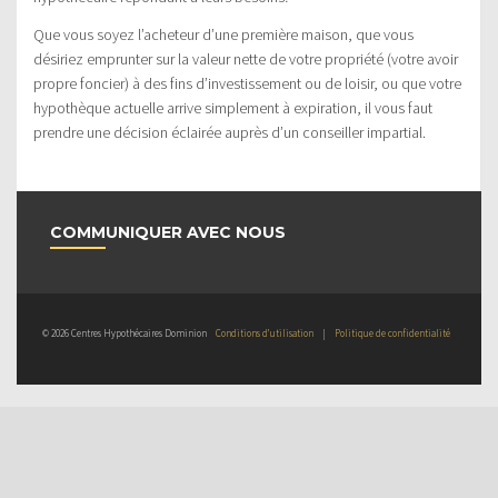
Que vous soyez l’acheteur d’une première maison, que vous
désiriez emprunter sur la valeur nette de votre propriété (votre avoir
propre foncier) à des fins d’investissement ou de loisir, ou que votre
hypothèque actuelle arrive simplement à expiration, il vous faut
prendre une décision éclairée auprès d’un conseiller impartial.
COMMUNIQUER AVEC NOUS
© 2026 Centres Hypothécaires Dominion
Conditions d’utilisation
|
Politique de confidentialité